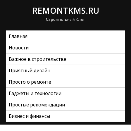
П
REMONTKMS.RU
р
Строительный блог
о
м
Главная
о
т
Новости
а
Важное в строительстве
т
ь
Приятный дизайн
к
Просто о ремонте
с
Гаджеты и технологии
о
д
Простые рекомендации
е
Бизнес и финансы
р
ж