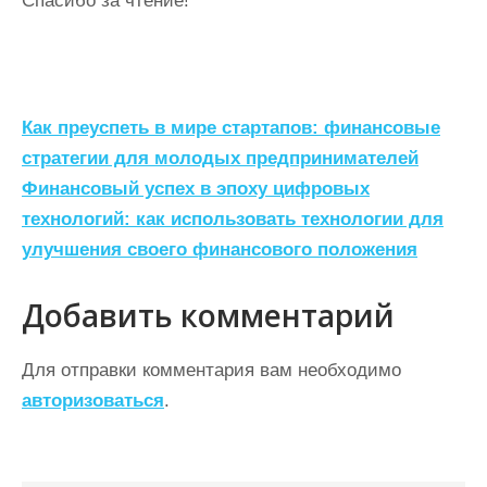
Спасибо за чтение!
Н
Как преуспеть в мире стартапов: финансовые
а
стратегии для молодых предпринимателей
Финансовый успех в эпоху цифровых
в
технологий: как использовать технологии для
и
улучшения своего финансового положения
г
а
Добавить комментарий
ц
Для отправки комментария вам необходимо
и
авторизоваться
.
я
п