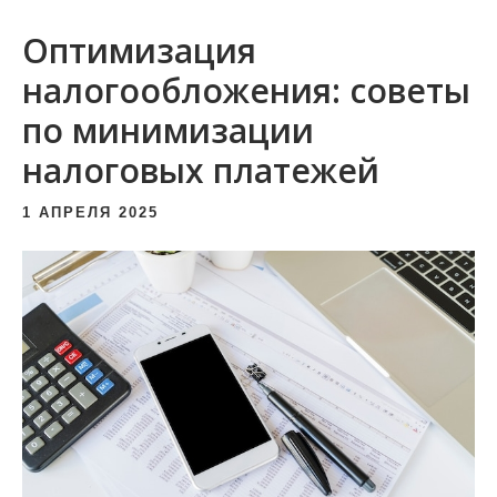
и
Оптимизация
м
о
налогообложения: советы
м
по минимизации
у
налоговых платежей
1 АПРЕЛЯ 2025