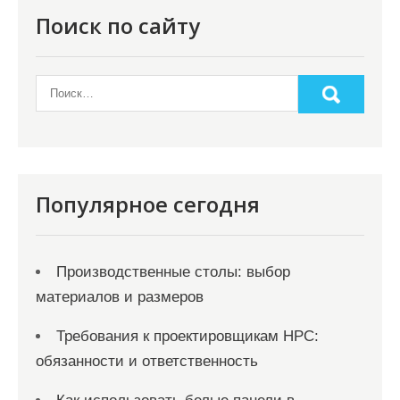
о
Поиск по сайту
з
а
п
и
с
я
Популярное сегодня
м
Производственные столы: выбор
материалов и размеров
Требования к проектировщикам НРС:
обязанности и ответственность