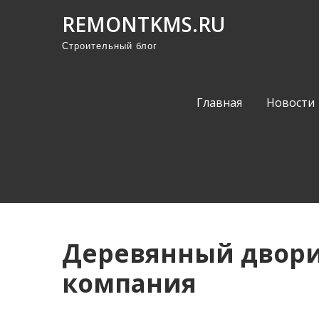
П
REMONTKMS.RU
р
Строительный блог
о
м
о
Главная
Новости
т
а
т
ь
к
с
о
Деревянный двори
д
е
компания
р
ж