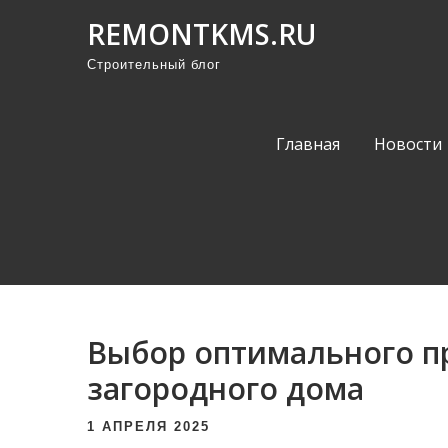
П
REMONTKMS.RU
р
Строительный блог
о
м
о
Главная
Новости
т
а
т
ь
к
с
о
Выбор оптимального пр
д
е
загородного дома
р
1 АПРЕЛЯ 2025
ж