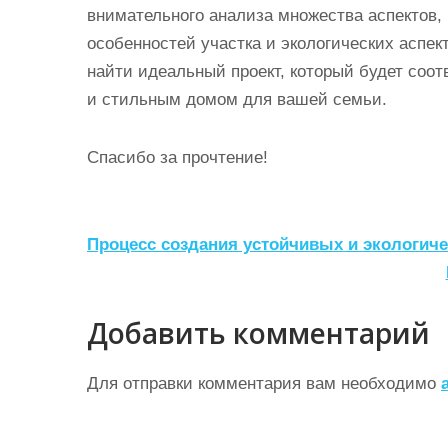
внимательного анализа множества аспектов,
особенностей участка и экологических аспек
найти идеальный проект, который будет соо
и стильным домом для вашей семьи.
Спасибо за прочтение!
Н
Процесс создания устойчивых и экологич
а
в
Добавить комментарий
и
г
Для отправки комментария вам необходимо
а
ц