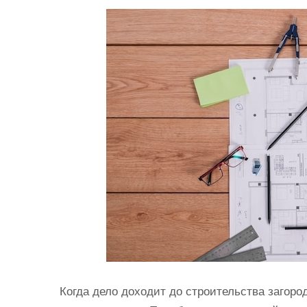
и
м
о
м
у
Когда дело доходит до строительства загоро