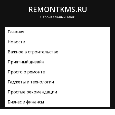
П
REMONTKMS.RU
р
Строительный блог
о
м
Главная
о
т
Новости
а
Важное в строительстве
т
ь
Приятный дизайн
к
Просто о ремонте
с
Гаджеты и технологии
о
д
Простые рекомендации
е
Бизнес и финансы
р
ж