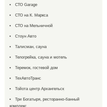
СТО Garage
СТО на К. Маркса
СТО на Мельничной
Стоун Авто
Талисман, сауна
Телогрейка, сауна и мотель
Теремок, гостевой дом
ТехАвтоТранс
Тойота центр Архангельск
Три Богатыря, ресторанно-банный
комплекс