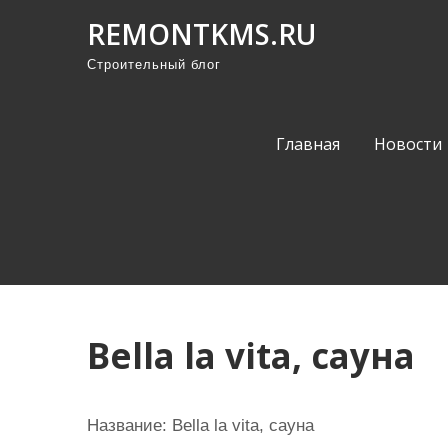
П
REMONTKMS.RU
р
Строительный блог
о
м
о
Главная
Новости
т
а
т
ь
к
с
о
Bella la vita, сауна
д
е
р
Название:
Bella la vita, сауна
ж