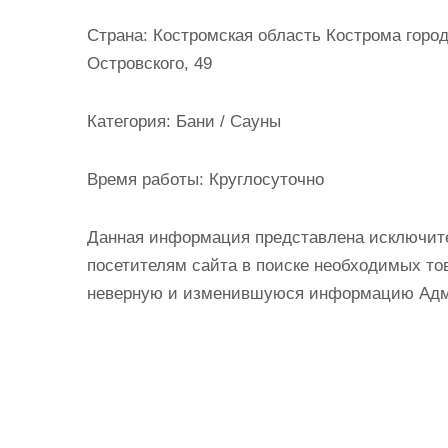
и
Страна:
Костромская область Кострома город
м
Островского, 49
о
м
Категория:
Бани / Сауны
у
Время работы:
Круглосуточно
Данная информация представлена исключит
посетителям сайта в поиске необходимых тов
неверную и изменившуюся информацию Админ