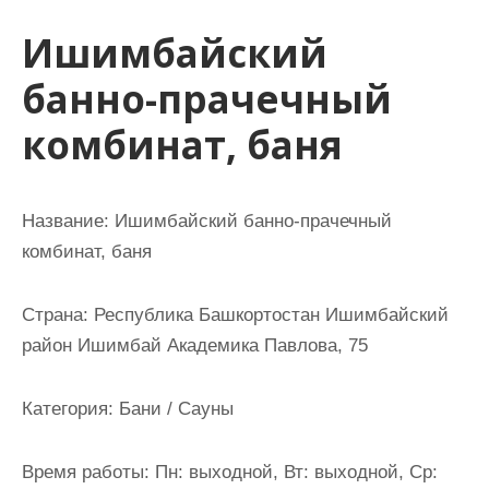
и
Ишимбайский
м
о
банно-прачечный
м
комбинат, баня
у
Название:
Ишимбайский банно-прачечный
комбинат, баня
Страна:
Республика Башкортостан Ишимбайский
район Ишимбай Академика Павлова, 75
Категория:
Бани / Сауны
Время работы:
Пн: выходной, Вт: выходной, Ср: