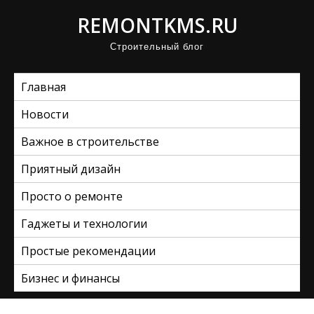
П
REMONTKMS.RU
р
Строительный блог
о
м
Главная
о
т
Новости
а
Важное в строительстве
т
ь
Приятный дизайн
к
Просто о ремонте
с
Гаджеты и технологии
о
д
Простые рекомендации
е
Бизнес и финансы
р
ж