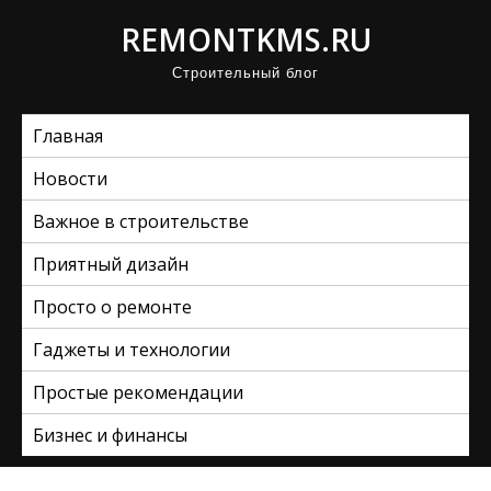
П
REMONTKMS.RU
р
Строительный блог
о
м
Главная
о
т
Новости
а
Важное в строительстве
т
ь
Приятный дизайн
к
Просто о ремонте
с
Гаджеты и технологии
о
д
Простые рекомендации
е
Бизнес и финансы
р
ж