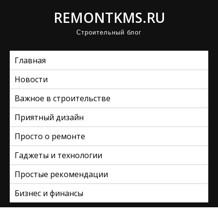
П
REMONTKMS.RU
р
Строительный блог
о
м
Главная
о
т
Новости
а
Важное в строительстве
т
ь
Приятный дизайн
к
Просто о ремонте
с
Гаджеты и технологии
о
д
Простые рекомендации
е
Бизнес и финансы
р
ж