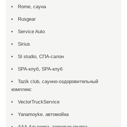
Rome, сауна
Rusgear
Service Auto
Sirius
Sl studio, СПА-салон
SPA-клуб, SPA-клуб
Tazik club, саунно-оздоровительный
комплекс
VectorTruckService
Yanamoyke, автомойка
ААА Альтерра, торговая группа