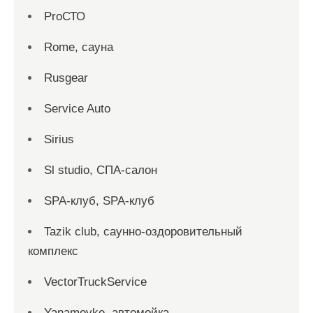
ProСТО
Rome, сауна
Rusgear
Service Auto
Sirius
Sl studio, СПА-салон
SPA-клуб, SPA-клуб
Tazik club, саунно-оздоровительный
комплекс
VectorTruckService
Yanamoyke, автомойка