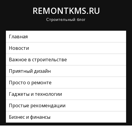
П
REMONTKMS.RU
р
Строительный блог
о
м
Главная
о
т
Новости
а
Важное в строительстве
т
ь
Приятный дизайн
к
Просто о ремонте
с
Гаджеты и технологии
о
д
Простые рекомендации
е
Бизнес и финансы
р
ж