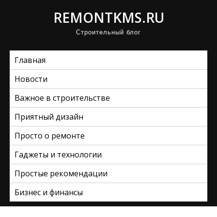
П
REMONTKMS.RU
р
Строительный блог
о
м
Главная
о
т
Новости
а
Важное в строительстве
т
ь
Приятный дизайн
к
Просто о ремонте
с
Гаджеты и технологии
о
д
Простые рекомендации
е
Бизнес и финансы
р
ж