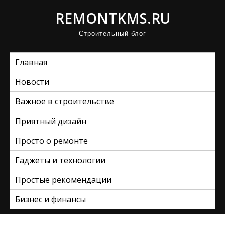
П
REMONTKMS.RU
р
Строительный блог
о
м
Главная
о
т
Новости
а
Важное в строительстве
т
ь
Приятный дизайн
к
Просто о ремонте
с
Гаджеты и технологии
о
д
Простые рекомендации
е
Бизнес и финансы
р
ж