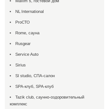
Maxim`s, гостевой дом
NL International
ProСТО
Rome, сауна
Rusgear
Service Auto
Sirius
Sl studio, СПА-салон
SPA-клуб, SPA-клуб
Tazik club, саунно-оздоровительный
комплекс