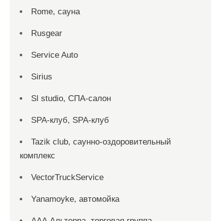
Rome, сауна
Rusgear
Service Auto
Sirius
Sl studio, СПА-салон
SPA-клуб, SPA-клуб
Tazik club, саунно-оздоровительный
комплекс
VectorTruckService
Yanamoyke, автомойка
ААА Альтерра, торговая группа