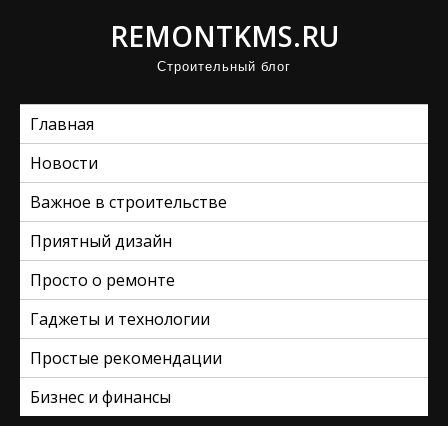
П
REMONTKMS.RU
р
Строительный блог
о
м
Главная
о
т
Новости
а
Важное в строительстве
т
ь
Приятный дизайн
к
Просто о ремонте
с
Гаджеты и технологии
о
д
Простые рекомендации
е
Бизнес и финансы
р
ж