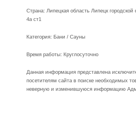
и
Страна:
Липецкая область Липецк городской 
м
4а ст1
о
м
Категория:
Бани / Сауны
у
Время работы:
Круглосуточно
Данная информация представлена исключит
посетителям сайта в поиске необходимых тов
неверную и изменившуюся информацию Админ