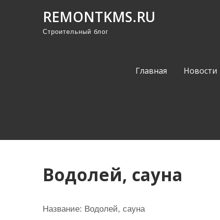
П
REMONTKMS.RU
р
Строительный блог
о
м
о
Главная
Новости
т
а
т
ь
к
с
о
Водолей, сауна
д
е
р
Название:
Водолей, сауна
ж