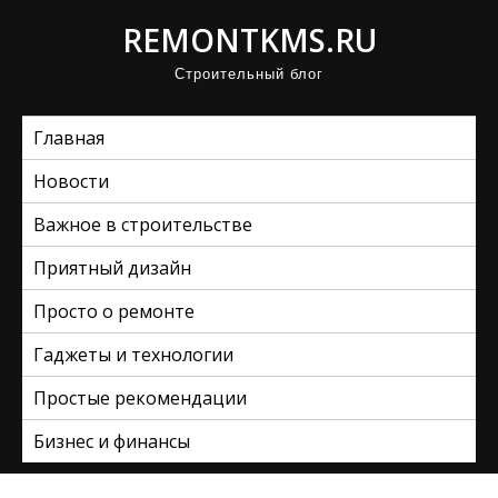
П
REMONTKMS.RU
р
Строительный блог
о
м
Главная
о
т
Новости
а
Важное в строительстве
т
ь
Приятный дизайн
к
Просто о ремонте
с
Гаджеты и технологии
о
д
Простые рекомендации
е
Бизнес и финансы
р
ж