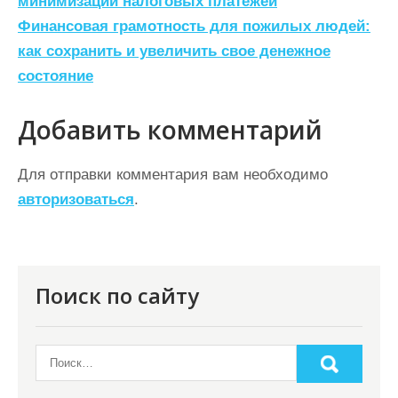
а
минимизации налоговых платежей
Финансовая грамотность для пожилых людей:
в
как сохранить и увеличить свое денежное
и
состояние
г
а
Добавить комментарий
ц
Для отправки комментария вам необходимо
и
авторизоваться
.
я
п
о
Поиск по сайту
з
а
п
и