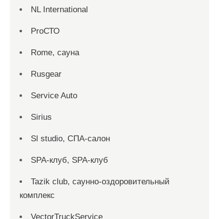
NL International
ProСТО
Rome, сауна
Rusgear
Service Auto
Sirius
Sl studio, СПА-салон
SPA-клуб, SPA-клуб
Tazik club, саунно-оздоровительный
комплекс
VectorTruckService