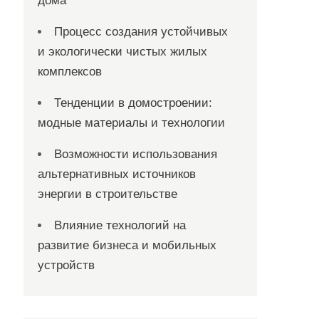
дома
Процесс создания устойчивых
и экологически чистых жилых
комплексов
Тенденции в домостроении:
модные материалы и технологии
Возможности использования
альтернативных источников
энергии в строительстве
Влияние технологий на
развитие бизнеса и мобильных
устройств