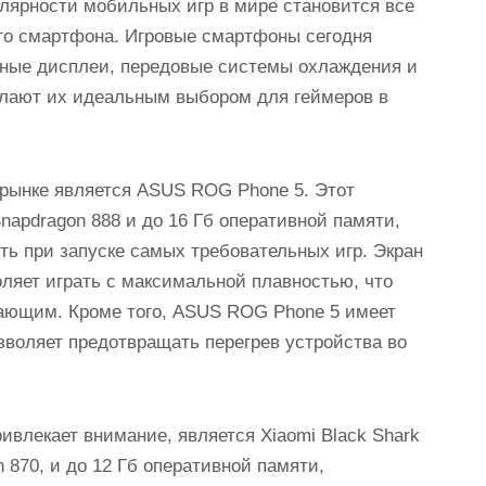
лярности мобильных игр в мире становится все
го смартфона. Игровые смартфоны сегодня
ные дисплеи, передовые системы охлаждения и
елают их идеальным выбором для геймеров в
рынке является ASUS ROG Phone 5. Этот
pdragon 888 и до 16 Гб оперативной памяти,
ть при запуске самых требовательных игр. Экран
ляет играть с максимальной плавностью, что
вающим. Кроме того, ASUS ROG Phone 5 имеет
зволяет предотвращать перегрев устройства во
влекает внимание, является Xiaomi Black Shark
 870, и до 12 Гб оперативной памяти,