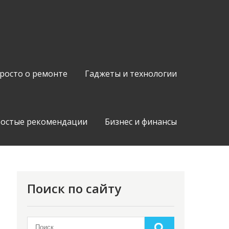
росто о ремонте
Гаджеты и технологии
остые рекомендации
Бизнес и финансы
Поиск по сайту