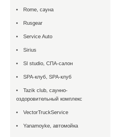
Rome, сауна
Rusgear
Service Auto
Sirius
Sl studio, СПА-салон
SPA-клуб, SPA-клуб
Tazik club, саунно-
оздоровительный комплекс
VectorTruckService
Yanamoyke, автомойка