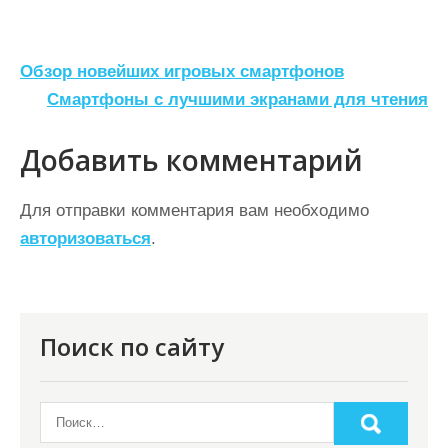
Н
Обзор новейших игровых смартфонов
а
Смартфоны с лучшими экранами для чтения
в
Добавить комментарий
и
г
Для отправки комментария вам необходимо
а
авторизоваться
.
ц
и
я
Поиск по сайту
п
о
з