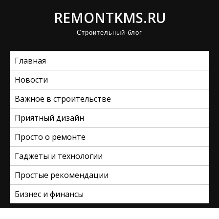
П
REMONTKMS.RU
р
Строительный блог
о
м
Главная
о
т
Новости
а
Важное в строительстве
т
ь
Приятный дизайн
к
Просто о ремонте
с
Гаджеты и технологии
о
д
Простые рекомендации
е
Бизнес и финансы
р
ж