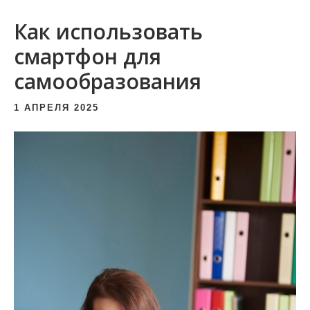
и
Как использовать
м
о
смартфон для
м
самообразования
у
1 АПРЕЛЯ 2025