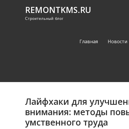
П
REMONTKMS.RU
р
Строительный блог
о
м
о
Главная
Новости
т
а
т
ь
к
с
о
Лайфхаки для улучшен
д
е
внимания: методы пов
р
умственного труда
ж