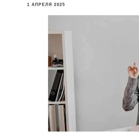
и
1 АПРЕЛЯ 2025
м
о
м
у