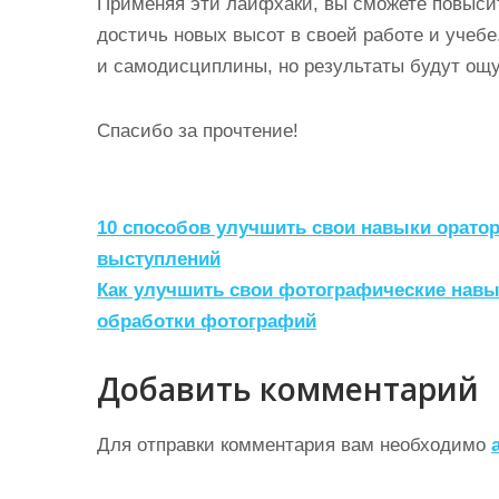
Применяя эти лайфхаки, вы сможете повысит
достичь новых высот в своей работе и учебе
и самодисциплины, но результаты будут ощ
Спасибо за прочтение!
Н
10 способов улучшить свои навыки орато
а
выступлений
Как улучшить свои фотографические навы
в
обработки фотографий
и
г
Добавить комментарий
а
ц
Для отправки комментария вам необходимо
и