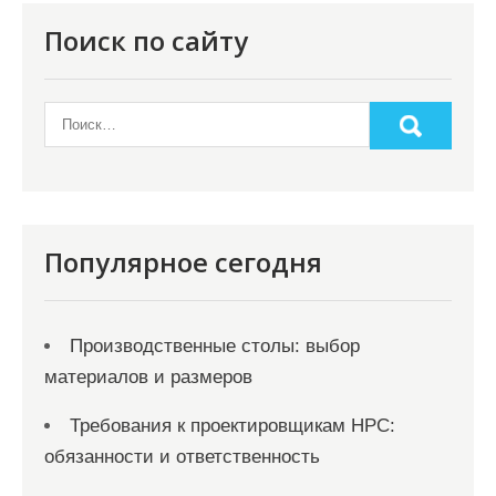
з
Поиск по сайту
а
п
и
с
я
м
Популярное сегодня
Производственные столы: выбор
материалов и размеров
Требования к проектировщикам НРС:
обязанности и ответственность