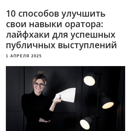
и
10 способов улучшить
м
о
свои навыки оратора:
м
лайфхаки для успешных
у
публичных выступлений
1 АПРЕЛЯ 2025