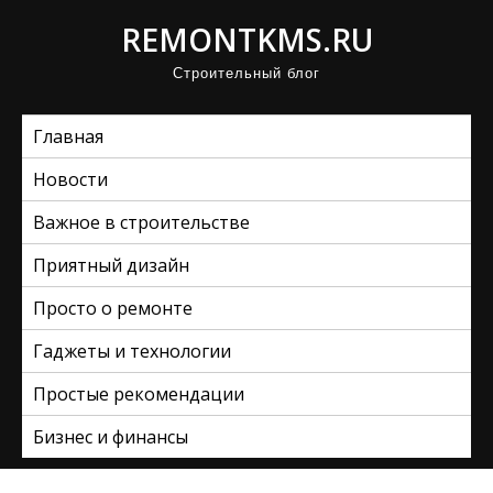
П
REMONTKMS.RU
р
Строительный блог
о
м
Главная
о
т
Новости
а
Важное в строительстве
т
ь
Приятный дизайн
к
Просто о ремонте
с
Гаджеты и технологии
о
д
Простые рекомендации
е
Бизнес и финансы
р
ж