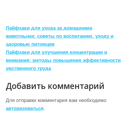
Н
Лайфхаки для ухода за домашними
а
животными: советы по воспитанию, уходу и
здоровью питомцев
в
Лайфхаки для улучшения концентрации и
и
внимания: методы повышения эффективности
г
умственного труда
а
ц
Добавить комментарий
и
Для отправки комментария вам необходимо
я
авторизоваться
.
п
о