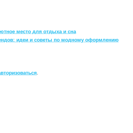
ютное место для отдыха и сна
рендов: идеи и советы по модному оформлению
авторизоваться
.