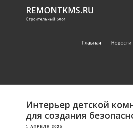
П
REMONTKMS.RU
р
Строительный блог
о
м
о
Главная
Новости
т
а
т
ь
к
с
о
Интерьер детской ком
д
е
для создания безопас
р
1 АПРЕЛЯ 2025
ж