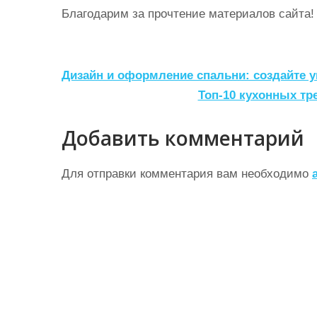
Благодарим за прочтение материалов сайта!
Н
Дизайн и оформление спальни: создайте у
а
Топ-10 кухонных т
в
Добавить комментарий
и
г
Для отправки комментария вам необходимо
а
ц
и
я
п
о