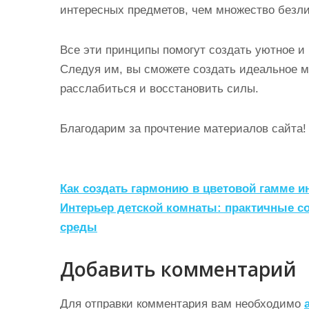
интересных предметов, чем множество безли
Все эти принципы помогут создать уютное и
Следуя им, вы сможете создать идеальное м
расслабиться и восстановить силы.
Благодарим за прочтение материалов сайта!
Н
Как создать гармонию в цветовой гамме и
а
Интерьер детской комнаты: практичные с
среды
в
и
Добавить комментарий
г
а
Для отправки комментария вам необходимо