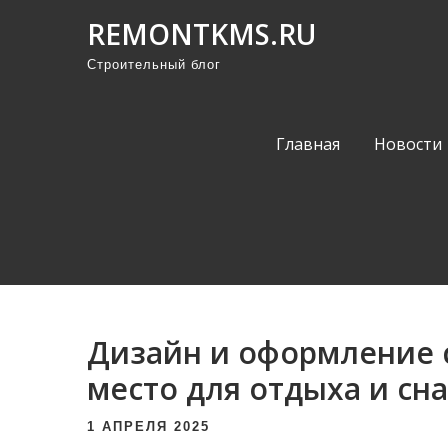
П
REMONTKMS.RU
р
Строительный блог
о
м
о
Главная
Новости
т
а
т
ь
к
с
о
Дизайн и оформление 
д
е
место для отдыха и сна
р
1 АПРЕЛЯ 2025
ж