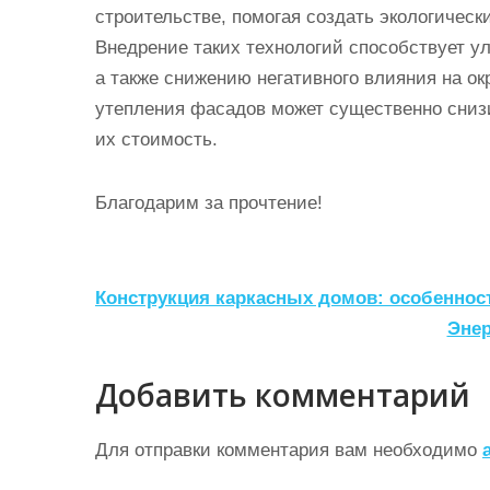
строительстве, помогая создать экологичес
Внедрение таких технологий способствует 
а также снижению негативного влияния на о
утепления фасадов может существенно сниз
их стоимость.
Благодарим за прочтение!
Н
Конструкция каркасных домов: особеннос
а
Энер
в
Добавить комментарий
и
г
Для отправки комментария вам необходимо
а