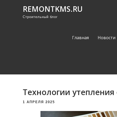
П
REMONTKMS.RU
р
Строительный блог
о
м
о
Главная
Новости
т
а
т
ь
к
с
о
Технологии утепления
д
е
1 АПРЕЛЯ 2025
р
ж