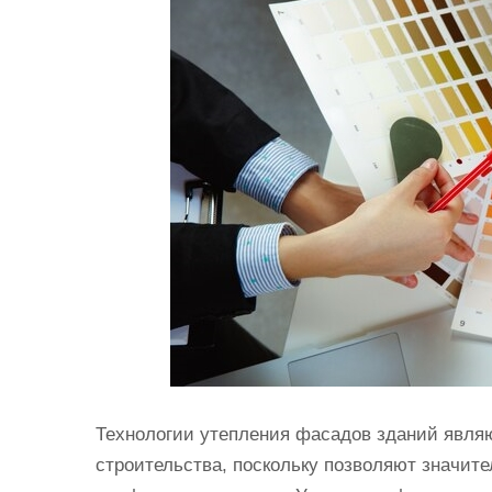
и
м
о
м
у
Технологии утепления фасадов зданий явля
строительства, поскольку позволяют значит