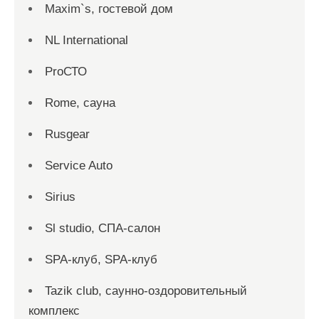
Maxim`s, гостевой дом
NL International
ProСТО
Rome, сауна
Rusgear
Service Auto
Sirius
Sl studio, СПА-салон
SPA-клуб, SPA-клуб
Tazik club, саунно-оздоровительный
комплекс