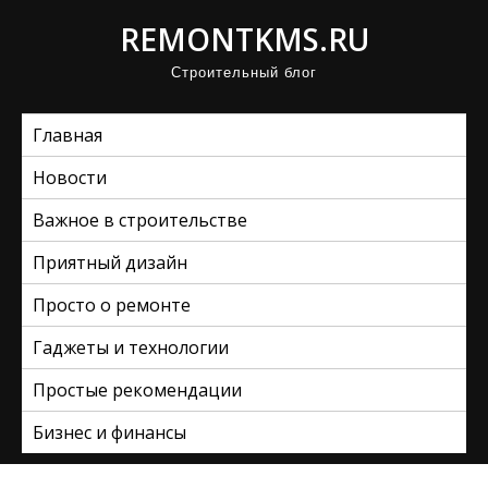
П
REMONTKMS.RU
р
Строительный блог
о
м
Главная
о
т
Новости
а
Важное в строительстве
т
ь
Приятный дизайн
к
Просто о ремонте
с
Гаджеты и технологии
о
д
Простые рекомендации
е
Бизнес и финансы
р
ж