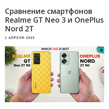
и
Сравнение смартфонов
м
о
Realme GT Neo 3 и OnePlus
м
Nord 2T
у
1 АПРЕЛЯ 2025