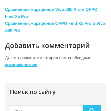
Н
Сравнение смартфонов Vivo X80 Pro и OPPO
а
Find X5 Pro
Сравнение смартфонов OPPO Find X5 Pro и Vivo
в
X80 Pro
и
г
Добавить комментарий
а
ц
Для отправки комментария вам необходимо
авторизоваться
.
и
я
п
о
Поиск по сайту
з
а