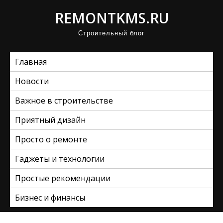
П
REMONTKMS.RU
р
Строительный блог
о
м
Главная
о
т
Новости
а
Важное в строительстве
т
ь
Приятный дизайн
к
Просто о ремонте
с
Гаджеты и технологии
о
д
Простые рекомендации
е
Бизнес и финансы
р
ж