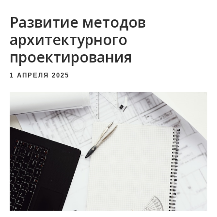
и
Развитие методов
м
о
архитектурного
м
проектирования
у
1 АПРЕЛЯ 2025