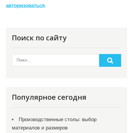
ц
авторизоваться
.
и
я
п
Поиск по сайту
о
з
а
п
и
с
Популярное сегодня
я
м
Производственные столы: выбор
материалов и размеров