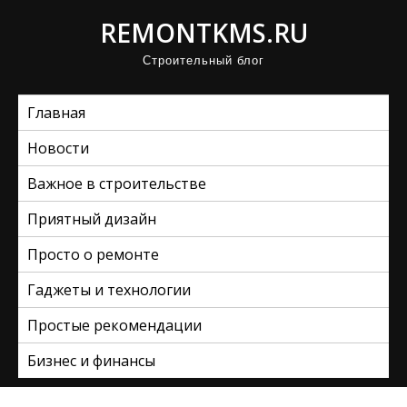
П
REMONTKMS.RU
р
Строительный блог
о
м
Главная
о
т
Новости
а
Важное в строительстве
т
ь
Приятный дизайн
к
Просто о ремонте
с
Гаджеты и технологии
о
д
Простые рекомендации
е
Бизнес и финансы
р
ж