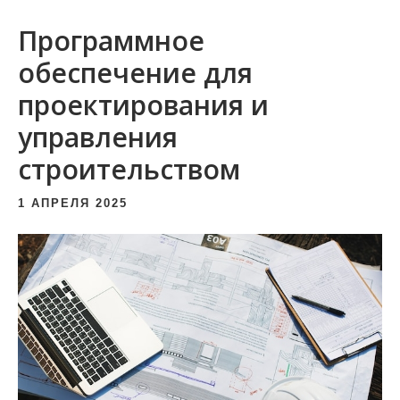
и
Программное
м
о
обеспечение для
м
проектирования и
у
управления
строительством
1 АПРЕЛЯ 2025