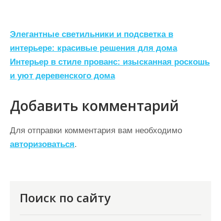
Н
Элегантные светильники и подсветка в
а
интерьере: красивые решения для дома
Интерьер в стиле прованс: изысканная роскошь
в
и уют деревенского дома
и
г
Добавить комментарий
а
ц
Для отправки комментария вам необходимо
авторизоваться
.
и
я
п
о
Поиск по сайту
з