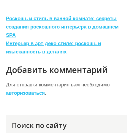
Н
Роскошь и стиль в ванной комнате: секреты
а
создания роскошного интерьера в домашнем
SPA
в
Интерьер в арт-деко стиле: роскошь и
и
изысканность в деталях
г
а
Добавить комментарий
ц
Для отправки комментария вам необходимо
и
авторизоваться
.
я
п
о
Поиск по сайту
з