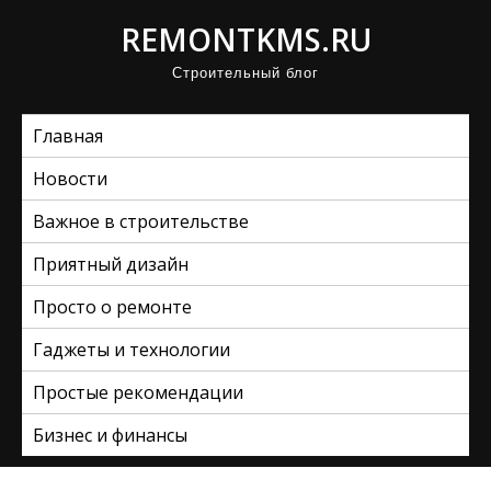
П
REMONTKMS.RU
р
Строительный блог
о
м
Главная
о
т
Новости
а
Важное в строительстве
т
ь
Приятный дизайн
к
Просто о ремонте
с
Гаджеты и технологии
о
д
Простые рекомендации
е
Бизнес и финансы
р
ж