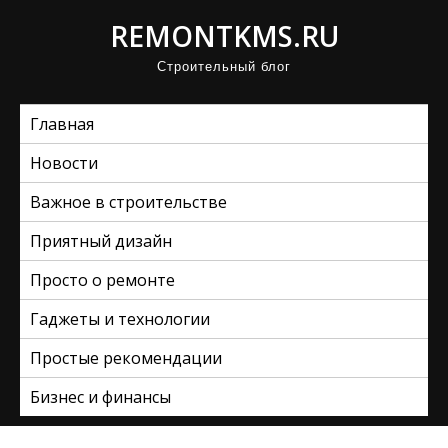
П
REMONTKMS.RU
р
Строительный блог
о
м
Главная
о
т
Новости
а
Важное в строительстве
т
ь
Приятный дизайн
к
Просто о ремонте
с
Гаджеты и технологии
о
д
Простые рекомендации
е
Бизнес и финансы
р
ж