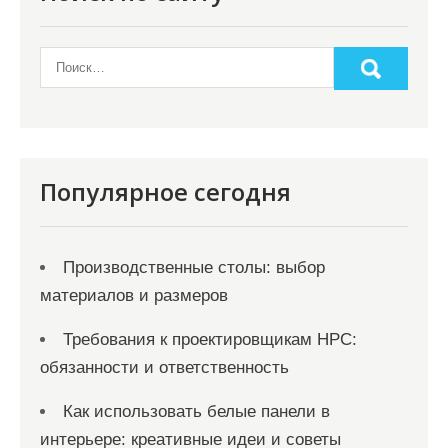
о
з
а
п
и
с
Популярное сегодня
я
м
Производственные столы: выбор
материалов и размеров
Требования к проектировщикам НРС:
обязанности и ответственность
Как использовать белые панели в
интерьере: креативные идеи и советы