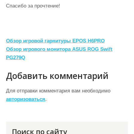
Спасибо за прочтение!
Н
Обзор игровой гарнитуры EPOS H6PRO
а
Обзор игрового монитора ASUS ROG Swift
PG279Q
в
и
Добавить комментарий
г
а
Для отправки комментария вам необходимо
ц
авторизоваться
.
и
я
п
Поиск по сайту