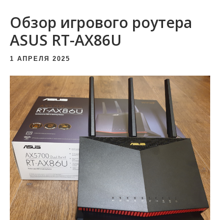
и
Обзор игрового роутера
м
о
ASUS RT-AX86U
м
1 АПРЕЛЯ 2025
у