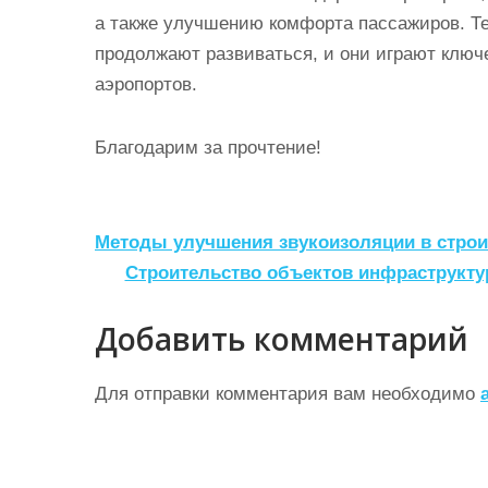
а также улучшению комфорта пассажиров. Те
продолжают развиваться, и они играют ключ
аэропортов.
Благодарим за прочтение!
Н
Методы улучшения звукоизоляции в строи
а
Строительство объектов инфраструкту
в
Добавить комментарий
и
г
Для отправки комментария вам необходимо
а
ц