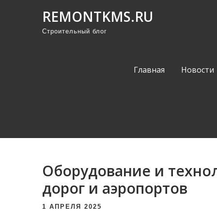
П
REMONTKMS.RU
р
Строительный блог
о
м
о
Главная
Новости
т
а
т
ь
к
с
о
Оборудование и технол
д
е
дорог и аэропортов
р
1 АПРЕЛЯ 2025
ж