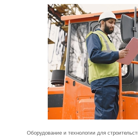
и
м
о
м
у
Оборудование и технологии для строительст