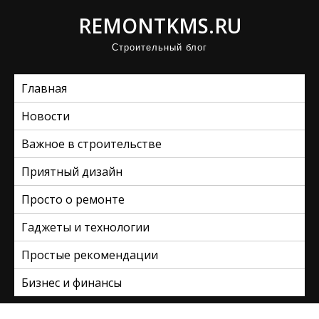
П
REMONTKMS.RU
р
Строительный блог
о
м
Главная
о
т
Новости
а
Важное в строительстве
т
ь
Приятный дизайн
к
Просто о ремонте
с
Гаджеты и технологии
о
д
Простые рекомендации
е
Бизнес и финансы
р
ж