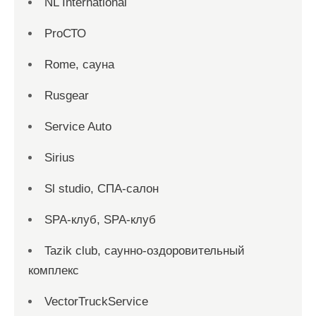
NL International
ProСТО
Rome, сауна
Rusgear
Service Auto
Sirius
Sl studio, СПА-салон
SPA-клуб, SPA-клуб
Tazik club, саунно-оздоровительный
комплекс
VectorTruckService