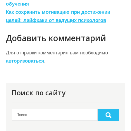
обучения
в
Как сохранить мотивацию при достижении
и
целей: лайфхаки от ведущих психологов
г
а
Добавить комментарий
ц
Для отправки комментария вам необходимо
и
авторизоваться
.
я
п
о
Поиск по сайту
з
а
п
и