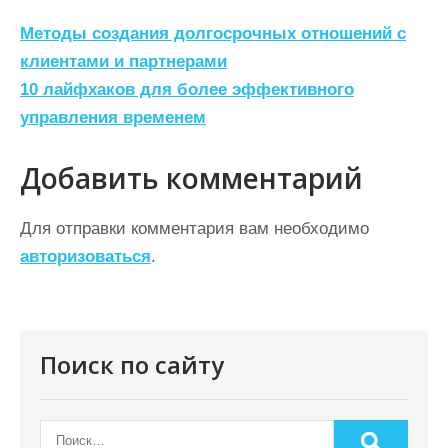
Н
Методы создания долгосрочных отношений с
а
клиентами и партнерами
10 лайфхаков для более эффективного
в
управления временем
и
г
Добавить комментарий
а
ц
Для отправки комментария вам необходимо
авторизоваться
.
и
я
п
о
Поиск по сайту
з
а