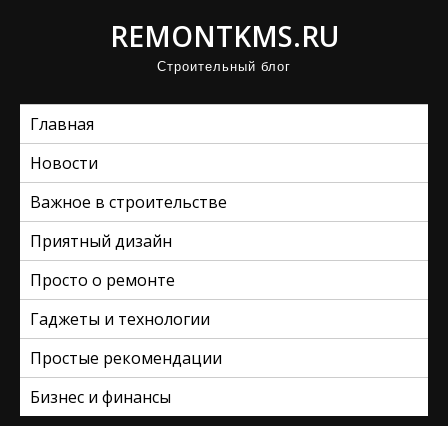
П
REMONTKMS.RU
р
Строительный блог
о
м
Главная
о
т
Новости
а
Важное в строительстве
т
ь
Приятный дизайн
к
Просто о ремонте
с
Гаджеты и технологии
о
д
Простые рекомендации
е
Бизнес и финансы
р
ж