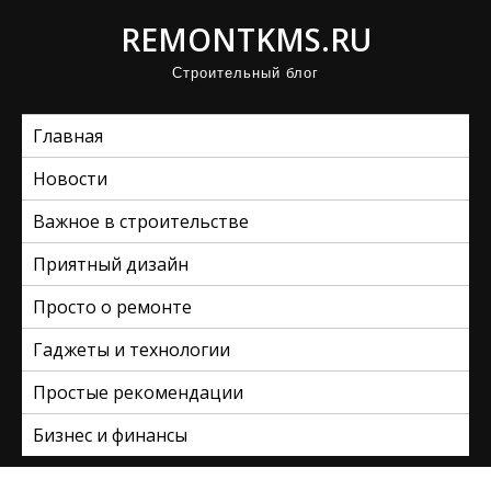
П
REMONTKMS.RU
р
Строительный блог
о
м
Главная
о
т
Новости
а
Важное в строительстве
т
ь
Приятный дизайн
к
Просто о ремонте
с
Гаджеты и технологии
о
д
Простые рекомендации
е
Бизнес и финансы
р
ж