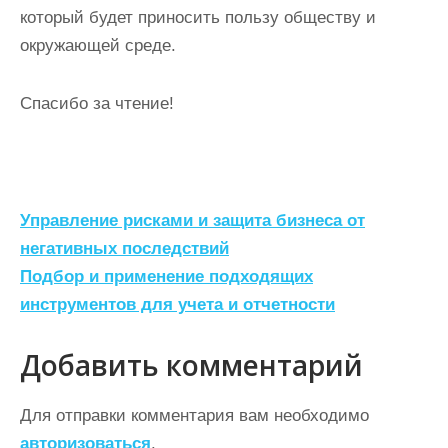
который будет приносить пользу обществу и
окружающей среде.
Спасибо за чтение!
Н
Управление рисками и защита бизнеса от
а
негативных последствий
Подбор и применение подходящих
в
инструментов для учета и отчетности
и
г
Добавить комментарий
а
ц
Для отправки комментария вам необходимо
авторизоваться
.