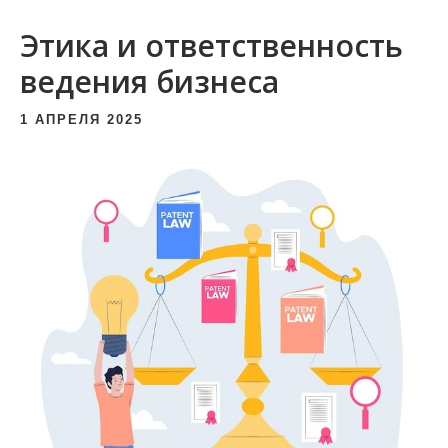
и
Этика и ответственность
м
о
ведения бизнеса
м
1 АПРЕЛЯ 2025
у