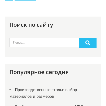
и
я
п
о
Поиск по сайту
з
а
п
и
с
я
Популярное сегодня
м
Производственные столы: выбор
материалов и размеров